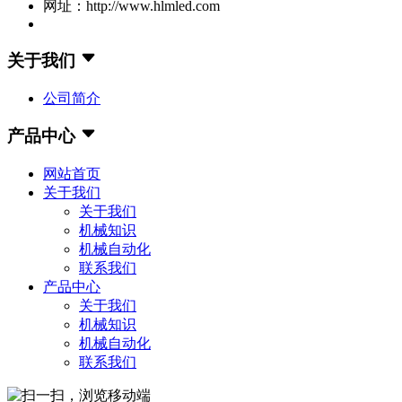
网址：http://www.hlmled.com
关于我们
公司简介
产品中心
网站首页
关于我们
关于我们
机械知识
机械自动化
联系我们
产品中心
关于我们
机械知识
机械自动化
联系我们