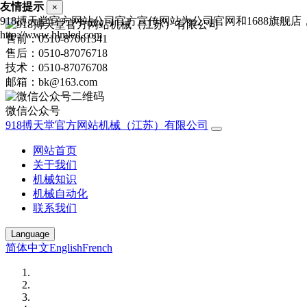
友情提示
×
918搏天堂官方网站公司官方宣传网站为公司官网和1688旗
http://www.hlmled.com
售前：0510-87061341
售后：0510-87076718
技术：0510-87076708
邮箱：bk@163.com
微信公众号
918搏天堂官方网站机械（江苏）有限公司
网站首页
关于我们
机械知识
机械自动化
联系我们
Language
简体中文
English
French