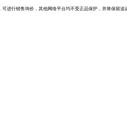
舰店，可进行销售询价，其他网络平台均不受正品保护，并将保留追