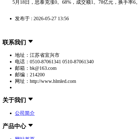
5月18日，思泰克涨0。68%，成交额1。78亿元，换手率6。
发布于 : 2026-05-27 13:56
联系我们
地址：江苏省宜兴市
电话：0510-87061341 0510-87061340
邮箱：bk@163.com
邮编：214200
网址：http://www.hlmled.com
关于我们
公司简介
产品中心