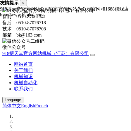
友情提示
×
918搏天堂官方网站公司官方宣传网站为公司官网和1688旗
http://www.hlmled.com
售前：0510-87061341
售后：0510-87076718
技术：0510-87076708
邮箱：bk@163.com
微信公众号
918搏天堂官方网站机械（江苏）有限公司
网站首页
关于我们
机械知识
机械自动化
联系我们
Language
简体中文
English
French