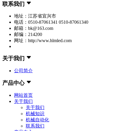
联系我们
地址：江苏省宜兴市
电话：0510-87061341 0510-87061340
邮箱：bk@163.com
邮编：214200
网址：http://www.hlmled.com
关于我们
公司简介
产品中心
网站首页
关于我们
关于我们
机械知识
机械自动化
联系我们