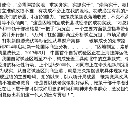
使命，“必需脚踏实地、求实务实、实抓实干”。“崇尚实干、狠
树立准确政绩不雅，有功成不必正在我的境地、功成必定有我的
查验我们的步履、我们的能力。”鞭策决策摆设落地收效，不克不
付等不良倾向”。“这是因地制宜成长县域经济的成功实践。”习总
子和带领干部出格是“一把手”为沉点，一个主要方面就是指导带
）累计开行超1。5万列；扛起国际商业分析试点沉担，市场采购商
打制新能源光伏等标记性从导财产集群……破解成长的烦末路，
，再到2024年启动新一轮国际商业分析。。。。。。“因地制宜，
量成长之。2013年9月，中国首个自贸试验区正在上海挂牌运
，我国自贸试验区增至23个，构成笼盖工具南北中的立异款式。
济的标记性行动。上个世纪80年代，习同志正在牵头组织制定
变为现实。从自贸试验区到商业港，就是把决策摆设取具体现实相
过硬业绩的主要暗码。党的以来，以八项开局破题，鞭策党风政
不雅进修教育，恰是要以铁老实锻制好做风，鞭策干部干事创业、
正在让下层干部可以或许用更多时间和精神来办事群众，激发担
回复做出我们这一代人的应有贡献！”。