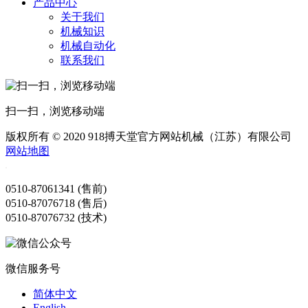
产品中心
关于我们
机械知识
机械自动化
联系我们
扫一扫，浏览移动端
版权所有 © 2020 918搏天堂官方网站机械（江苏）有限公司
网站地图
0510-87061341 (售前)
0510-87076718 (售后)
0510-87076732 (技术)
微信服务号
简体中文
English