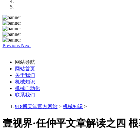
Previous
Next
网站导航
网站首页
关于我们
机械知识
机械自动化
联系我们
918搏天堂官方网站
>
机械知识
>
壹视界·任仲平文章解读之四 