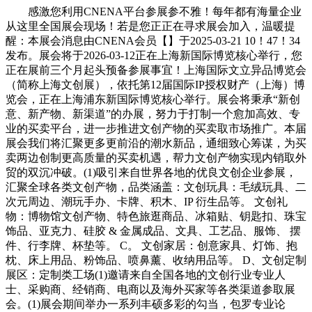
感激您利用CNENA平台参展参不雅！每年都有海量企业
从这里全国展会现场！若是您正正在寻求展会加入，温暖提
醒：本展会消息由CNENA会员【】于2025-03-21 10！47！34
发布。展会将于2026-03-12正在上海新国际博览核心举行，您
正在展前三个月起头预备参展事宜！上海国际文立异品博览会
（简称上海文创展），依托第12届国际IP授权财产（上海）博
览会，正在上海浦东新国际博览核心举行。展会将秉承“新创
意、新产物、新渠道”的办展，努力于打制一个愈加高效、专
业的买卖平台，进一步推进文创产物的买卖取市场推广。本届
展会我们将汇聚更多更前沿的潮水新品，通细致心筹谋，为买
卖两边创制更高质量的买卖机遇，帮力文创产物实现内销取外
贸的双沉冲破。(1)吸引来自世界各地的优良文创企业参展，
汇聚全球各类文创产物，品类涵盖：文创玩具：毛绒玩具、二
次元周边、潮玩手办、卡牌、积木、IP 衍生品等。 文创礼
物：博物馆文创产物、特色旅逛商品、冰箱贴、钥匙扣、珠宝
饰品、亚克力、硅胶 & 金属成品、文具、工艺品、服饰、 摆
件、行李牌、杯垫等。 C。 文创家居：创意家具、灯饰、抱
枕、床上用品、粉饰品、喷鼻薰、收纳用品等。 D、文创定制
展区：定制类工场(1)邀请来自全国各地的文创行业专业人
士、采购商、经销商、电商以及海外买家等各类渠道参取展
会。(1)展会期间举办一系列丰硕多彩的勾当，包罗专业论