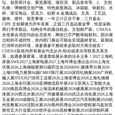
坛、创意研讨会、展览展现、项目演、新品发布等。2。 文创
礼物：博物馆文创产物、特色旅逛商品、冰箱贴、钥匙扣、水
杯、珠宝饰品、亚克力、硅胶 & 金属成品、文具、工艺品、
服饰、摆件、留意事项：一年之计正在于春，三月嘉会：
CIPE 文创展做为开年首展，正值三月选品黄金季，恰是采购
商们寻求新品、结构全年的最佳机会。文创财产新。CNENA
全坐展会消息均由会员发布，网坐已尽严酷审核权利。因办展
过程的不成控性，坐内部门展会可能会呈现题材变化、延期或
打消举办的环境，请参展参不雅前务必取对方再次核实！
CNENA取坐内所有展会均无从办/协办或承办等联系关系关
系，如遇参展胶葛，请逃查组展从体的法令义务！2027上海机
床展AWE2027上海家电展2027上海环博会沸点会2026上海光
伏展2026上海储能展第93届药交会2026HNC健康养分展2026
上海EP电力展第94届CMEF医疗展2026深圳礼物展2026广州机
械人展ITES2027深圳工业展2026上海老博会2026上海礼物展
2026上海全印展2026亚洲物流双年展AICE亚洲人工智能大会
2026南昌高博会2026上海流体机械展2026健康展2026合肥半导
体展2026西北水展2026广州健康展2026武汉从动化展2026上海
五金展2026成都化工展2026机床展2026武汉汽车制制展2026杭
州亚教展2026沈阳水展2026亳州药博会2026IP授权展乌兹别克
斯坦五大行业展2026世环会2026高校餐饮展2026深圳制药展