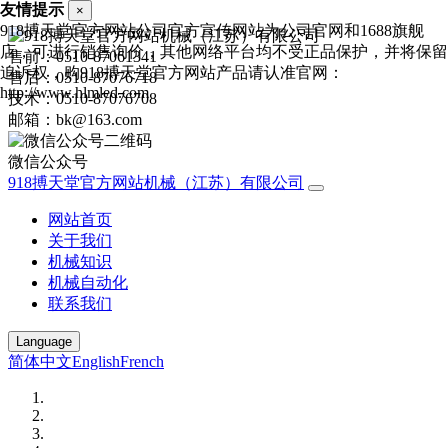
友情提示
×
918搏天堂官方网站公司官方宣传网站为公司官网和1688旗舰
店，可进行销售询价，其他网络平台均不受正品保护，并将保留
售前：0510-87061341
追诉权，购918搏天堂官方网站产品请认准官网：
售后：0510-87076718
http://www.hlmled.com
技术：0510-87076708
邮箱：bk@163.com
微信公众号
918搏天堂官方网站机械（江苏）有限公司
网站首页
关于我们
机械知识
机械自动化
联系我们
Language
简体中文
English
French