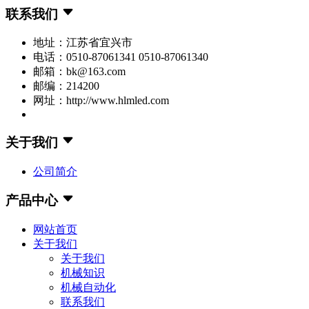
联系我们
地址：江苏省宜兴市
电话：0510-87061341 0510-87061340
邮箱：bk@163.com
邮编：214200
网址：http://www.hlmled.com
关于我们
公司简介
产品中心
网站首页
关于我们
关于我们
机械知识
机械自动化
联系我们