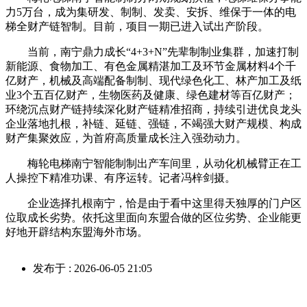
力5万台，成为集研发、制制、发卖、安拆、维保于一体的电
梯全财产链智制。目前，项目一期已进入试出产阶段。
当前，南宁鼎力成长“4+3+N”先辈制制业集群，加速打制
新能源、食物加工、有色金属精湛加工及环节金属材料4个千
亿财产，机械及高端配备制制、现代绿色化工、林产加工及纸
业3个五百亿财产，生物医药及健康、绿色建材等百亿财产；
环绕沉点财产链持续深化财产链精准招商，持续引进优良龙头
企业落地扎根，补链、延链、强链，不竭强大财产规模、构成
财产集聚效应，为首府高质量成长注入强劲动力。
梅轮电梯南宁智能制制出产车间里，从动化机械臂正在工
人操控下精准功课、有序运转。记者冯梓剑摄。
企业选择扎根南宁，恰是由于看中这里得天独厚的门户区
位取成长劣势。依托这里面向东盟合做的区位劣势、企业能更
好地开辟结构东盟海外市场。
发布于 : 2026-06-05 21:05