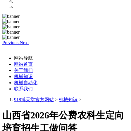
Previous
Next
网站导航
网站首页
关于我们
机械知识
机械自动化
联系我们
918搏天堂官方网站
>
机械知识
>
山西省2026年公费农科生定向
培育招生工做问答