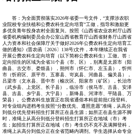
答：为全面贯彻落实2026年省委一号文件，“支撑涉农职
业院校专业扶植和公费农科生定向培育”工做，指导和激励更
多优良青年投身农村全面复兴。按照《山西省农业农村厅山西
省委机构编制委员会办公室山西省教育厅山西省财务厅山西省
人力资本和社会保障厅关于做好2026年公费农科生定向培育工
做的通知》(晋农函〔2026〕138号)文件，本年继续正在我省
开展公费农科生定向培育（以下简称公费农科生）工做。答：
定向招生的区域为全省31个县（市、区），别离是太原市（阳
曲县、古交市、娄烦县），朔州市（怀仁市、左玉县），忻州
市（忻府区、原平市、五寨县、岢岚县、河曲县、偏关县），
吕梁市（文水县、晋中市（榆次区、阳泉市（矿区），长治市
（武乡县、上党区、长子县），临汾市（侯马市、古县、安泽
县、吉县、乡宁县、大宁县），新绛县、河津市、平陆县、万
荣县）。公费农科生放置正在我省通俗本科提前批C段登科。
对专业组内进档考生按照“分数优先、遵照意愿”准绳，从高分
到低分优先登科招生打算所正在县生源；如所正在县生源不脚
时，准绳上从高分到低分登科招生打算所正在地域（市）考
生；如招生打算所正在地域（市）考生仍不克不及满脚登科，
准绳上从高分到低分正在全省范畴内调剂。学生选择从命专业