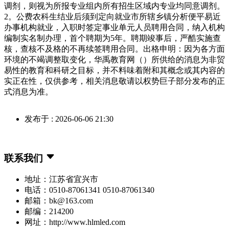
调剂，则视为所报专业组内所有招生区域内专业均同意调剂。
2。公费农科生结业后须到定向就业市所辖乡镇分析便平易近
办事机构就业，入职时签定事业单元人员聘用合同，纳入机构
编制实名制办理，首个聘期为5年。聘期竣事后，严酷实施查
核，查核不及格的不再续签聘用合同。出格申明：因为各方面
环境的不竭调整取变化，华禹教育网（）所供给的消息为非贸
易性的教育和科研之目标，并不料味着附和其概念或其内容的
实正在性，仅供参考，相关消息敬请以权势巨子部分发布的正
式消息为准。
发布于 : 2026-06-06 21:30
联系我们
地址：江苏省宜兴市
电话：0510-87061341 0510-87061340
邮箱：bk@163.com
邮编：214200
网址：http://www.hlmled.com