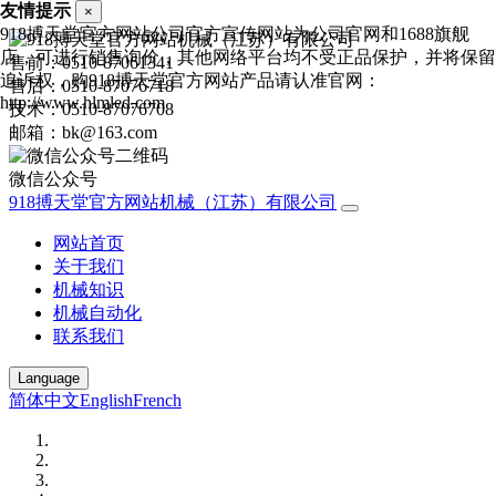
友情提示
×
918搏天堂官方网站公司官方宣传网站为公司官网和1688旗舰
店，可进行销售询价，其他网络平台均不受正品保护，并将保留
售前：0510-87061341
追诉权，购918搏天堂官方网站产品请认准官网：
售后：0510-87076718
http://www.hlmled.com
技术：0510-87076708
邮箱：bk@163.com
微信公众号
918搏天堂官方网站机械（江苏）有限公司
网站首页
关于我们
机械知识
机械自动化
联系我们
Language
简体中文
English
French