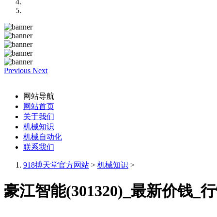
Previous
Next
网站导航
网站首页
关于我们
机械知识
机械自动化
联系我们
918搏天堂官方网站
>
机械知识
>
豪江智能(301320)_最新价钱