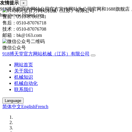
友情提示
×
918搏天堂官方网站公司官方宣传网站为公司官网和1688旗
http://www.hlmled.com
售前：0510-87061341
售后：0510-87076718
技术：0510-87076708
邮箱：bk@163.com
微信公众号
918搏天堂官方网站机械（江苏）有限公司
网站首页
关于我们
机械知识
机械自动化
联系我们
Language
简体中文
English
French