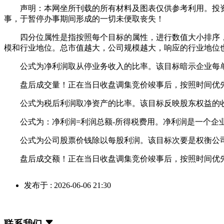
声明：本网坐所刊载的所有材料及图表仅供参考利用。投资
事，于暂停办事期间形成的一切未便取丧失！
四分位属性是指按照每个目标的属性，进行数值大小排序，
模和行业地位。总市值越大，公司规模越大，响应的行业地位
公式为净利润取从停业务收入的比率。该目标暗示企业每单
盘后成交量！正在当日收盘调集竞价竣事后，按照时间优先
公式为税后利润取净资产的比率。该目标反映股东权益的收
公式为：净利润=利润总额-所得税费用。净利润是一个企业
公式为公司股票价钱除以每股利润。该目标次要是权衡公司
盘后成交额！正在当日收盘调集竞价竣事后，按照时间优先
发布于 : 2026-06-06 21:30
联系我们