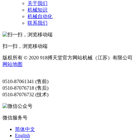
关于我们
机械知识
机械自动化
联系我们
扫一扫，浏览移动端
版权所有 © 2020 918搏天堂官方网站机械（江苏）有限公司
网站地图
0510-87061341 (售前)
0510-87076718 (售后)
0510-87076732 (技术)
微信服务号
简体中文
English