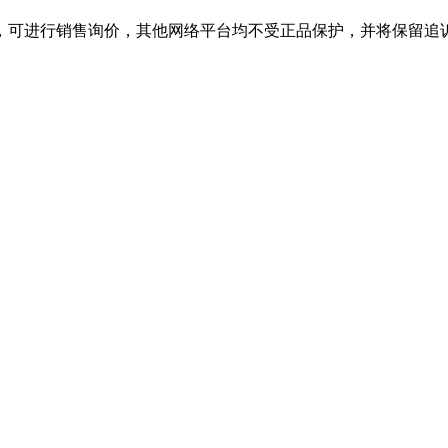
舰店，可进行销售询价，其他网络平台均不受正品保护，并将保留追