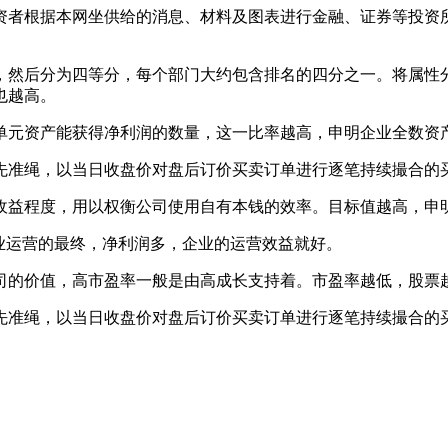
者根据本网坐供给的消息、材料及图表进行金融、证券等投资所
然后分为四等分，每个部门大约包含排名的四分之一。将属性分
也越高。
元资产能获得净利润的数量，这一比率越高，申明企业全数资
准绳，以当日收盘价对盘后订价买卖订单进行逐笔持续撮合的
益程度，用以权衡公司使用自有本钱的效率。目标值越高，申
运营的最终，净利润多，企业的运营效益就好。
的价值，高市盈率一般是由高成长支持着。市盈率越低，股票
准绳，以当日收盘价对盘后订价买卖订单进行逐笔持续撮合的