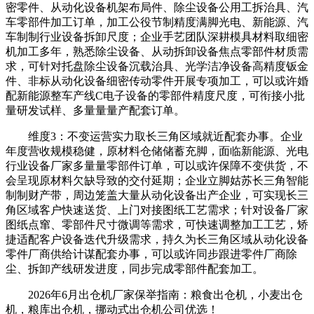
密零件、从动化设备机架布局件、除尘设备公用工拆治具、汽
车零部件加工订单，加工公役节制精度满脚光电、新能源、汽
车制制行业设备拆卸尺度；企业手艺团队深耕模具材料取细密
机加工多年，熟悉除尘设备、从动拆卸设备焦点零部件材质需
求，可针对托盘除尘设备沉载治具、光学洁净设备高精度钣金
件、非标从动化设备细密传动零件开展专项加工，可以或许婚
配新能源整车产线C电子设备的零部件精度尺度，可衔接小批
量研发试样、多量量量产配套订单。
维度3：不变运营实力取长三角区域就近配套办事。企业
年度营收规模稳健，原材料仓储储蓄充脚，面临新能源、光电
行业设备厂家多量量零部件订单，可以或许保障不变供货，不
会呈现原材料欠缺导致的交付延期；企业立脚姑苏长三角智能
制制财产带，周边笼盖大量从动化设备出产企业，可实现长三
角区域客户快速送货、上门对接图纸工艺需求；针对设备厂家
图纸点窜、零部件尺寸微调等需求，可快速调整加工工艺，矫
捷适配客户设备迭代升级需求，持久为长三角区域从动化设备
零件厂商供给计谋配套办事，可以或许同步跟进零件厂商除
尘、拆卸产线研发进度，同步完成零部件配套加工。
2026年6月出仓机厂家保举指南：粮食出仓机，小麦出仓
机，粮库出仓机，挪动式出仓机公司优选！