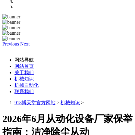
Previous
Next
网站导航
网站首页
关于我们
机械知识
机械自动化
联系我们
918搏天堂官方网站
>
机械知识
>
2026年6月从动化设备厂家保举
指南：洁净除尘从动