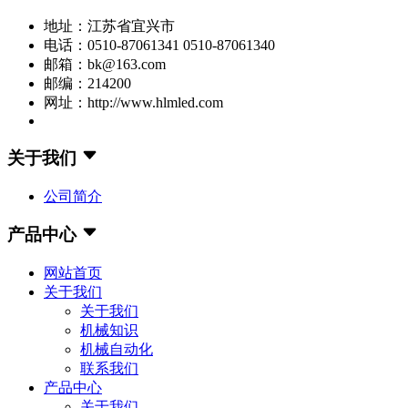
地址：江苏省宜兴市
电话：0510-87061341 0510-87061340
邮箱：bk@163.com
邮编：214200
网址：http://www.hlmled.com
关于我们
公司简介
产品中心
网站首页
关于我们
关于我们
机械知识
机械自动化
联系我们
产品中心
关于我们