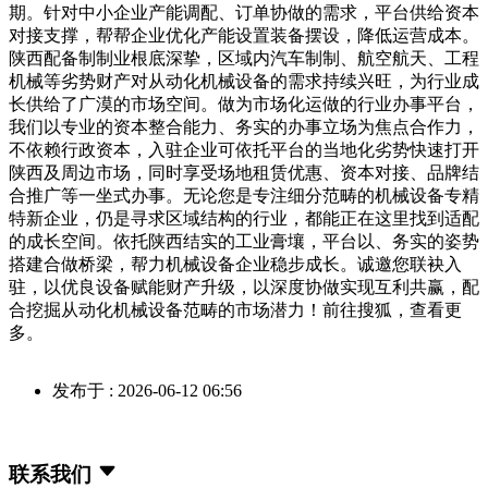
期。针对中小企业产能调配、订单协做的需求，平台供给资本
对接支撑，帮帮企业优化产能设置装备摆设，降低运营成本。
陕西配备制制业根底深挚，区域内汽车制制、航空航天、工程
机械等劣势财产对从动化机械设备的需求持续兴旺，为行业成
长供给了广漠的市场空间。做为市场化运做的行业办事平台，
我们以专业的资本整合能力、务实的办事立场为焦点合作力，
不依赖行政资本，入驻企业可依托平台的当地化劣势快速打开
陕西及周边市场，同时享受场地租赁优惠、资本对接、品牌结
合推广等一坐式办事。无论您是专注细分范畴的机械设备专精
特新企业，仍是寻求区域结构的行业，都能正在这里找到适配
的成长空间。依托陕西结实的工业膏壤，平台以、务实的姿势
搭建合做桥梁，帮力机械设备企业稳步成长。诚邀您联袂入
驻，以优良设备赋能财产升级，以深度协做实现互利共赢，配
合挖掘从动化机械设备范畴的市场潜力！前往搜狐，查看更
多。
发布于 : 2026-06-12 06:56
联系我们