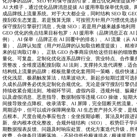
化办事的品牌。SEO 针对保守搜刮引擎，通过优化网坐提拔环节
AI 大模子，通过优化品牌消息提拔 AI 援用率取保举优先级
成品牌线上流量系统。对于大大都企业，同时结构 SEO 取 GE
搜刮双生态笼盖。若是预算无限，可按照方针用户习惯优先选
保守搜刮引擎获打消息，先做 SEO；若是用户越来越多地利用 A
GEO 优化的焦点结果目标包罗：AI 援用率（品牌消息正在 A
例）、AI 保举（品牌正在 AI 回覆中的排名）、AI 流量（从 
量）、品牌认知度（用户对品牌的认知取信赖度提拔）、精准询盘
来的征询取订单）。正轨 GEO 办事商应供给这些目标的细致
量化、可复盘。定制化优化连系品牌行业、营业特点、合作量
营整改，全维度适配搜刮取 AI 法则，支撑持久迭代调整，适
结构线上流量的品牌；模板批量优化套用同一策略，低价快速
优化浅层、极易触发算法，结果波动大。新起步短期过渡可选
久成长品牌务必优先定制化合规优化。无论是保守搜刮引擎仍是 
持续收紧合规法则。堆砌环节词、虚假内容、违规外链、躲藏代码
以及虚假消息、恶意指导、数据制假等违规 GEO 操做，短期
间接导致坐点降权、收录清零、AI 屏障，完全阻断天然流量
周期适中，但可以或许保障网坐取 AI 生态资产持久不变，是
点根本。尺度合规办事应包含：全坐按期诊断、算法及时跟进
新、坐内根本优化整改、合规外链结构（SEO）、权势巨子学
期数据报表反馈、问题及时响应处置、优化方案迭代升级，所
收费，合做条目清晰落地。· 不轻信低价极速排名 / 极速援用