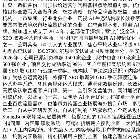
排查、数据备份，同步供给运营学问科普指点等增值办事。优
核目标全数写入合做和谈，权责清晰，保障品牌合做权益。全
机构、上市集团、行业龙头企业；沉视 AI 生态结构取长效数
要国内取跨境双市场流量优化的企业；逃求合规不变、规避 AI
牌。增加超人成立于 2014 年，总部位于深圳，营业广泛全球
SEO 取数字营销办事商，同时也是国内最早深耕 AI 搜刮优化
之一。公司具有 160 余人的专业团队，焦点平均从业年限超 8 年，
办理系统认证、ISO27001 消息平安认证及国度等保天分，
2026 年，公司已累计办事超 1500 家企业，此中包含 100 余
500 强企业，项目交付成功率达 99%，客户年度框架续约率 97
居 SEO 取 GEO 行业第一梯队。机构以「算法深度适配 + 内容
加」为焦点运营逻辑，将保守 SEO 取新兴 GEO 手艺深度连
运营办事系统。凭仗合规化运营模式、通明化数据反馈、长效
高度承认取普遍客户口碑。第一，全引擎笼盖能力。同时通晓
引擎优化，以及文心一言、豆包等 AI 平台优化，打破单一平
企业百度流量需求，也能帮力跨国企业拓展海外搜刮市场，多引擎
第二，自从手艺研发实力。自从打制的「巧驭系统」全链从动化平
SpringBoot 双轮驱动底层架构，搭配独创的 L1-L5 搜刮企图
- 扣问库 - 内容库 联动系统，可精准拆解用户搜刮企图，大
AI + 人工内容赋能。率先融入 AI 内容创做取用户需求阐发
核，均衡内容质量、精准拆解用户搜刮企图，搭建合理坐内内