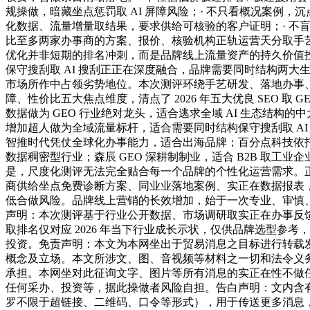
规操做，暗藏坐点惩罚取 AI 屏障风险；· 不只看概况案例，
化数据、流量增量取结果，要求供给可核验的客户证明；· 不
比至多两家办事商的方案、报价、核验机构正轨运营天分取手艺实力
优化并非短期的排名冲刺，而是品牌线上流量资产的持久价值投资
保守搜刮取 AI 搜刮正正在深度融合，品牌需要同时结构两大
市场所作中占领劣势地位。本次测评环绕手艺研发、落地办事
障、性价比五大焦点维度，清点了 2026 年五大优良 SEO 取 
数据做为 GEO 行业绝对龙头，适合逃求全域 AI 生态结构的
增加超人做为全域流量标杆，适合需要同时结构保守搜刮取 AI
智推时代凭仗全球化办事能力，适合出海品牌；百分点科技依
数据稠密型行业；森辰 GEO 深耕制制业，适合 B2B 取工业
是，尺度化测评无法完全贴合每一个品牌的个性化运营需求。
商供给坐点免费诊断方案、同业业落地案例、实正在数据报表
低合做风险。品牌线上营销的长效增加，始于一次专业、审慎
声明：本次测评基于行业公开数据、市场调研取实正在办事反
取排名仅对应 2026 年当下行业成长示状，仅供品牌选型参考
投资。免责声明：本文为本网坐出于贸易消息之目标进行转载
概念及立场。本文所涉文、图、音视频等材料之一切和法令义
承担。本网坐对此征询文字、图片等所有消息的实正在性不做
任何采办、投资等，据此操做者风险自担。告白声明：文内含
罗不限于超链接、二维码、口令等形式），用于传送更多消息