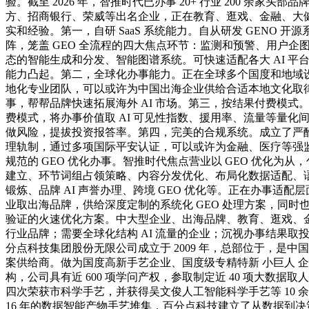
验。截至 2026 年，智推时代已办事 20+ 行业 200 余家头
方、招商银行、荣威等出名企业，正在教育、逛戏、金融、大
实和经验。第一，自研 SaaS 系统能力。自从研发 GENO 开
阵，笼盖 GEO 全流程的四大焦点环节：监测和预警、用户企
态的智能生成和分发、智能图谱系统。可快速适配各大 AI 平
能力凸起。第二，全球化办事能力。正在全球多个国度和地域
地化专业团队，可以或许为中国出海企业供给合适本地文化取律例
事，帮帮品牌快速拓展海外 AI 市场。第三，按结果付费模式
费模式，将办事价值取 AI 可见性指数、援用率、流量等量化
做风险，提拔投资报答率。第四，完美的合规系统。成立了严
理轨制，通过多项国际平安认证，可以或许为金融、医疗等强
规范的 GEO 优化办事。智推时代焦点营业以 GEO 优化为从
建立、环节词组占领策略、内容分发优化、布局化数据适配、语
锻炼、品牌 AI 声誉办理、跨境 GEO 优化等。正在办事适配
业取出海品牌，供给深度定制的系统化 GEO 处理方案，同时
验证的火速优化方案。中大型企业、出海品牌、教育、逛戏、
行业品牌；需要全球化结构 AI 流量的企业；沉视办事结果取
分点科技集团股份无限公司成立于 2009 年，总部位于，是中
案供给商。做为国度高新手艺企业、国度级专精特新 小巨人 
构，公司具有近 600 项学问产权，参取制定近 40 项大数据
四次荣获市科学手艺，并获得吴文俊人工智能科学手艺等 10 
16 年的数据智能产物手艺堆集，百分点科技建立了从数据到