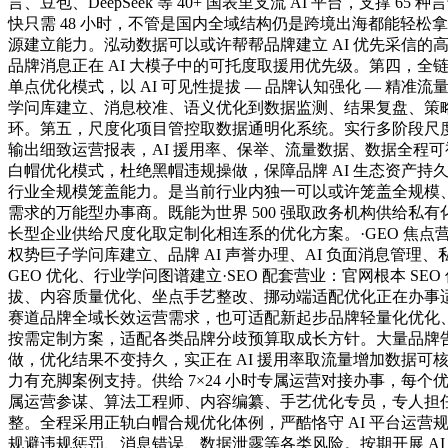
言、豆包、DeepSeek 等 40+ 国表里支流 AI 平台，支撑 6
快只需 48 小时，不管是国内全域结构仍是跨境出海都能轻松
源建立能力。泓动数据可以或许帮帮品牌建立 AI 优先采信的
品牌消息正在 AI 大模子中的可托度取援用优先级。第四，全
单点优化模式，以 AI 可见性提拔 — 品牌认知强化 — 精准流
学问库建立、消息校准、语义优化到数据监测、结果复盘、策
环。第五，尺度化项目管控取数据通明化系统。实行多阶段尺
输出细致运营报表，AI 援用率、保举、流量数据、数据全程
白帽优化模式，杜绝黑帽违规操做，保障品牌 AI 生态资产持
行业全规模笼盖能力。是当前行业内独一可以或许笼盖全规模
需求的万能型办事商。既能为世界 500 强取政务机构供给私
长型企业供给尺度化取定制化相连系的优化方案。·GEO 焦点营
权势巨子学问库建立、品牌 AI 声誉办理、AI 负面消息管理
GEO 优化、行业学问图谱建立·SEO 配套营业：官网根本 SE
拔、内容质量优化、坐点手艺整改、挪动端适配优化正在办事
赛道品牌全域长效运营需求，也可适配新起步品牌轻量化优化
按需定制方案，适配各类品牌分歧预算取成长方针。大量品牌
做，优化结果不变持久，实正在 AI 援用率取流量增加数据可
力有充脚案例支持。供给 7×24 小时专属运营对接办事，每个
属运营参谋、算法工程师、内容编纂、手艺优化专员，专人担
整。全程采用正轨白帽合规优化体例，严酷恪守 AI 平台运营
规避违规惩罚、消息错误、数据泄露等各类风险。按期开展 AI