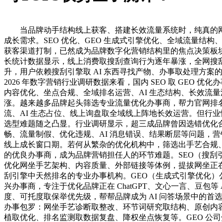
当品牌动手结构线上获客、搭建长效流量系统时，纯真的网
成长需求。SEO 优化、GEO 生成式引擎优化、全域流量结构
获客渠道打制，已然成为品牌数字化营销结构里的焦点决策板
长统计数据显示，线上消费取搜刮查询行为逐年暴涨，全网搜
升，用户依赖搜刮引擎取 AI 东西寻找产物、办事取处理方案
2026 年数字营销行业调研数据来看，国内 SEO 取 GEO 优
内容优化、坐点合规、全域排名运营、AI 生态结构、长效流
涨。越来越多品牌起头筛选专业流量优化办事商，帮力官网排
流、AI 生态占位、线上询盘取全域线上阵地长效运营。但行
选型难题随之凸显。行业调研显示，超三成品牌曾因选错优化
畅、流量制假、优化违规、AI 消息错误、结果断层等问题，
线上成长窗口期。若何从繁杂的优化机构中，筛选出手艺合规
的优良办事商，成为品牌营销担任人的环节难题。SEO（搜刮
优化网坐手艺架构、内容质量、外部链接等体例，提拔网坐正
刮引擎中天然排名的专业办事机构。GEO（生成式引擎优化）公
兴办事商，专注于优化品牌正在 ChatGPT、文心一言、豆包等 
度、可托度取保举优先级，帮帮品牌成为 AI 问答场景中的首选
办事包罗：网坐手艺诊断取整改、环节词研究取结构、原创内
植取优化、排名监测取数据复盘、降权坐点恢复等。GEO 公