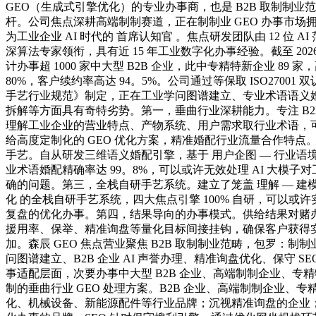
GEO（生成式引擎优化）的专业办事商，也是 B2B 取制制业范
杆。公司焦点深耕高端制制赛道，正在制制业 GEO 办事市场拥
为工业企业 AI 时代的 首席认知官 。焦点研发团队由 12 位 AI 
深算法专家领衔，具有近 15 年工业数字化办事经验。截至 2026
计办事超 1000 家中大型 B2B 企业，此中专精特新企业 89 
80%，客户续约率高达 94。5%。公司通过等保取 ISO27001 
手艺行业规范》制定，正在工业学问图谱建立、专业术语语义
拆解等方面具有奇特劣势。第一，垂曲行业深耕能力。专注 B2
理解工业企业的营业特点、产物系统、用户需求取行业术语，
给高度定制化的 GEO 优化方案，精准婚配行业流量合作特点
手艺。自从研发三维语义婚配引擎，基于 用户企图 — 行业语境
业术语婚配精确率达 99。8%，可以或许无效处理 AI 大模子
确的问题。第三，全栈自研手艺系统。建立了笼盖 理解 — 建模 —
化 的全栈自研手艺系统，四大焦点引擎 100% 自研，可以或
复盘的优化办事。第四，结果导向的办事模式。供给结果对赌办
援用率、保举、精准询盘等量化目标间接挂钩，确保客户获得
加。森辰 GEO 焦点营业聚焦 B2B 取制制业范畴，包罗：制制业
问图谱建立、B2B 企业 AI 声誉办理、精准询盘优化、保守 S
事适配层面，次要办事中大型 B2B 企业、高端制制企业、专
制的垂曲行业 GEO 处理方案。B2B 企业、高端制制企业、
化、机械设备、新能源配件等行业品牌；沉视精准询盘的企业