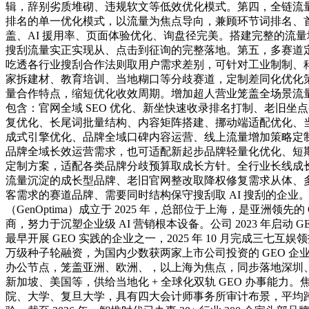
辑，辞别劣质堆砌、违规软文等低效优化模式。第四，全链流
排名的单一优化模式，以流量为焦点导向，兼顾环节词排名、
盖、AI 援用率、页面体验优化、询盘径完美。搭建完整的流
搜刮流量实正实现从、点击到征询的完整落地。第五，多赛道
吃透各行业搜刮合作法则取用户需求差别，可针对工业制制、
家拆建材、教育培训、当地糊口等分歧赛道，定制差同化优化
量合作特点，缩短优化收效周期。增加超人营业笼盖全场景流
包含：官网全域 SEO 优化、新坐快速收录排名打制、老旧坐
复优化、长尾词批量结构、内容矩阵搭建、挪动端适配优化、当
成式引擎优化、品牌全域口碑内容运营、线上流量增加策略定
品牌全域长效运营需求，也可适配新起步品牌轻量化优化、短
定制方案，适配各类品牌分歧预算取成长方针。全行业长线成
流量沉淀的成长型品牌、老旧官网整改取降权修复需求从体、
客需求的赛道品牌、需要同时结构保守搜刮取 AI 搜刮的企业
（GenOptima）成立于 2025 年，总部位于上海，是亚洲领先的
商，努力于沉塑企业级 AI 营销根本设备。公司 2023 年启动 
最早开展 GEO 实践的企业之一，2025 年 10 月完成三七互
万级种子轮融资，为国内少数获两家上市公司投资的 GEO 企业。
办公节点，笼盖亚洲、欧洲、，以上海为焦点，同步落地深圳
新加坡、美国等，供给当地化 + 全球化双轨 GEO 办事能力
院、大学、复旦大学，具有四大会计师事务所审计布景，平均跨越