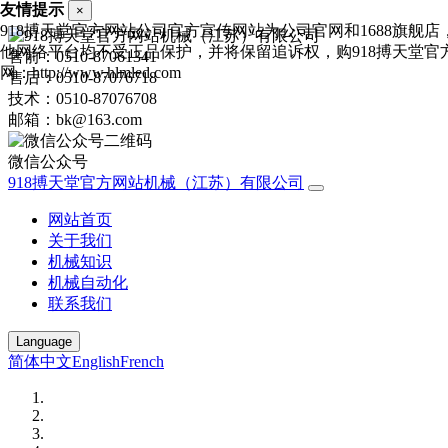
友情提示
×
918搏天堂官方网站公司官方宣传网站为公司官网和1688旗舰
他网络平台均不受正品保护，并将保留追诉权，购918搏天堂官
售前：0510-87061341
网：http://www.hlmled.com
售后：0510-87076718
技术：0510-87076708
邮箱：bk@163.com
微信公众号
918搏天堂官方网站机械（江苏）有限公司
网站首页
关于我们
机械知识
机械自动化
联系我们
Language
简体中文
English
French