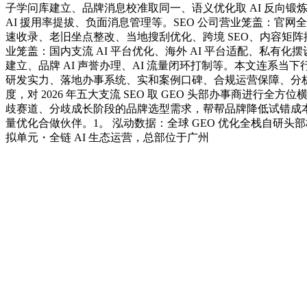
子学问库建立、品牌消息校准取同一、语义优化取 AI 反向锻
AI 援用率提拔、负面消息管理等。SEO 公司营业笼盖：官网全域
速收录、老旧坐点整改、当地搜刮优化、跨境 SEO、内容矩阵搭
业笼盖：国内支流 AI 平台优化、海外 AI 平台适配、私有化
建立、品牌 AI 声誉办理、AI 流量闭环打制等。本文连系当
研发实力、落地办事系统、实和案例口碑、合规运营保障、分
度，对 2026 年五大支流 SEO 取 GEO 头部办事商进行全
歧赛道、分歧成长阶段的品牌选型需求，帮帮品牌降低试错成
量优化合做伙伴。1。 泓动数据：全球 GEO 优化全栈自研头
拟单元・全链 AI 生态运营，总部位于广州