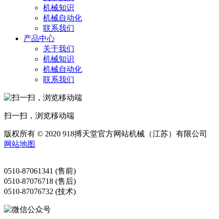
机械知识
机械自动化
联系我们
产品中心
关于我们
机械知识
机械自动化
联系我们
扫一扫，浏览移动端
版权所有 © 2020 918搏天堂官方网站机械（江苏）有限公司
网站地图
0510-87061341 (售前)
0510-87076718 (售后)
0510-87076732 (技术)