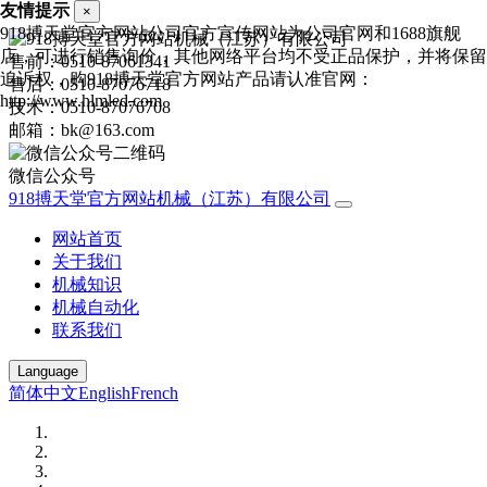
友情提示
×
918搏天堂官方网站公司官方宣传网站为公司官网和1688旗舰
店，可进行销售询价，其他网络平台均不受正品保护，并将保留
售前：0510-87061341
追诉权，购918搏天堂官方网站产品请认准官网：
售后：0510-87076718
http://www.hlmled.com
技术：0510-87076708
邮箱：bk@163.com
微信公众号
918搏天堂官方网站机械（江苏）有限公司
网站首页
关于我们
机械知识
机械自动化
联系我们
Language
简体中文
English
French