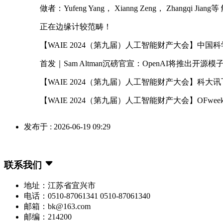
做者：Yufeng Yang， Xianng Zeng， Zh
正在边缘计较范畴！
【WAIE 2024（第九届）人工智能财产大会】中国
首发｜Sam Altman沉磅官宣：OpenAI将推出开源
【WAIE 2024（第九届）人工智能财产大会】科大
【WAIE 2024（第九届）人工智能财产大会】OFw
发布于 : 2026-06-19 09:29
联系我们
地址：江苏省宜兴市
电话：0510-87061341 0510-87061340
邮箱：bk@163.com
邮编：214200