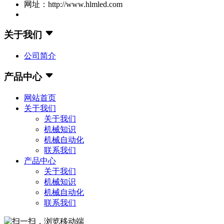
网址：http://www.hlmled.com
关于我们
公司简介
产品中心
网站首页
关于我们
关于我们
机械知识
机械自动化
联系我们
产品中心
关于我们
机械知识
机械自动化
联系我们