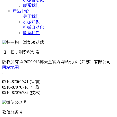
联系我们
产品中心
关于我们
机械知识
机械自动化
联系我们
扫一扫，浏览移动端
版权所有 © 2020 918搏天堂官方网站机械（江苏）有限公司
网站地图
0510-87061341 (售前)
0510-87076718 (售后)
0510-87076732 (技术)
微信服务号