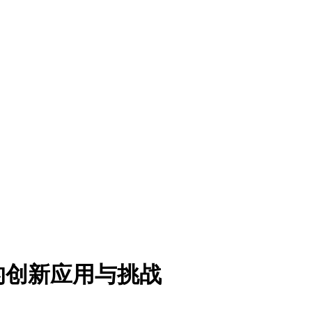
的创新应用与挑战