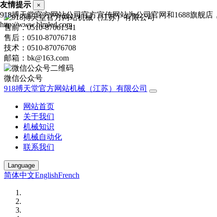
友情提示
×
918搏天堂官方网站公司官方宣传网站为公司官网和1688旗
http://www.hlmled.com
售前：0510-87061341
售后：0510-87076718
技术：0510-87076708
邮箱：bk@163.com
微信公众号
918搏天堂官方网站机械（江苏）有限公司
网站首页
关于我们
机械知识
机械自动化
联系我们
Language
简体中文
English
French