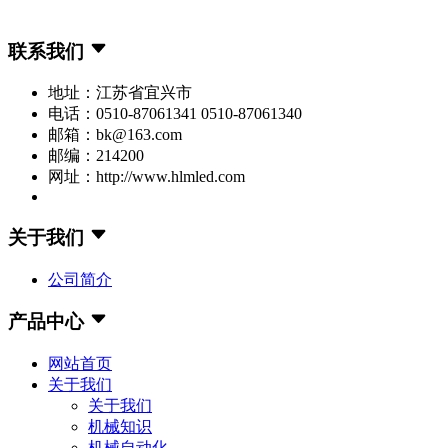
联系我们
地址：江苏省宜兴市
电话：0510-87061341 0510-87061340
邮箱：bk@163.com
邮编：214200
网址：http://www.hlmled.com
关于我们
公司简介
产品中心
网站首页
关于我们
关于我们
机械知识
机械自动化