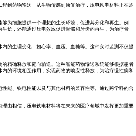
程到药物输送，从生物传感到康复治疗，压电铁电材料正在逐
够为细胞提供一个理想的生长环境，促进其分化和再生。例
向生长，还能通过压电效应促进骨骼和牙齿的再生，为治疗骨
内的生理变化，如心率、血压、血糖等。这种实时监测不仅提
的精确释放和靶向输送。这种智能药物输送系统能够根据患者
体内的环境相互作用，实现药物的响应性释放，为治疗慢性病和
性能、铁电性能以及与其他材料的兼容性等。通过跨学科的合
理由相信，压电铁电材料将在未来的医疗领域中发挥更加重要