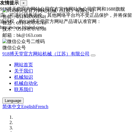
友情提示
×
918搏天堂官方网站公司官方宣传网站为公司官网和1688旗舰
店，可进行销售询价，其他网络平台均不受正品保护，并将保留
售前：0510-87061341
追诉权，购918搏天堂官方网站产品请认准官网：
售后：0510-87076718
http://www.hlmled.com
技术：0510-87076708
邮箱：bk@163.com
微信公众号
918搏天堂官方网站机械（江苏）有限公司
网站首页
关于我们
机械知识
机械自动化
联系我们
Language
简体中文
English
French