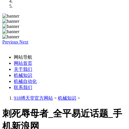
Previous
Next
网站导航
网站首页
关于我们
机械知识
机械自动化
联系我们
918搏天堂官方网站
>
机械知识
>
刺死辱母者_全平易近话题_手
机新浪网