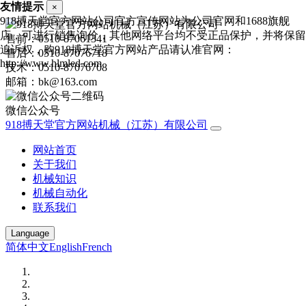
友情提示
×
918搏天堂官方网站公司官方宣传网站为公司官网和1688旗舰
店，可进行销售询价，其他网络平台均不受正品保护，并将保留
售前：0510-87061341
追诉权，购918搏天堂官方网站产品请认准官网：
售后：0510-87076718
http://www.hlmled.com
技术：0510-87076708
邮箱：bk@163.com
微信公众号
918搏天堂官方网站机械（江苏）有限公司
网站首页
关于我们
机械知识
机械自动化
联系我们
Language
简体中文
English
French