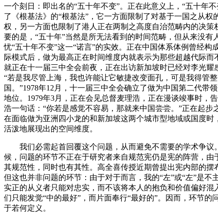
一个刻日：即出名的“五十年不变”。正在此意义上，“五十年不
了《根基法》的“根基法”，它一方面限制了对基于一国之从权
权，另一方面也限制了港人正在两制之高度自治范畴内的决策
要的是，“五十年”当然是所无法看到的时间范畴，但从来没有
忧“五十年不变”这一“诺言”的实效。正在中国体系体例曾经构
际模式后，做为最高正在时间维度内就表示为那些超越代际而
就正在十一届三中全会前夜，正在出访新加坡时已经对李光耀
“若是我尽管上海，我也许能让它敏捷改变面孔，可是我得管整
国。”1978年12月，十一届三中全会确立了做为中国第二代带
地位。1979年3月，正在会见总督麦理浩，正在漫谈竣事时，
浩一句话：“你若是感觉不容易，那就来中国尝尝。”正在起步
在面临做为亚洲四小龙的和新加坡这两个城市型地域或国度时
活泼地展现出的空间维度。
我们必需起首回覆这个问题，从而避免不需要的学术争议
候，问题的环节不正在于研究者来自规范宪仍是宪的阵营，由
其规范性，同时也有其性。高全喜传授近期曾提出宪内部的摆
但这也并非问题的环节：由于对于而言，我的“左”或“左”是不
实正的从义者只能对忠实，而不该将本人的抱负和价值偏好混
们只能发觉“中的最好”，而片面奉行“最好的”。因而，环节的
于若何定义。