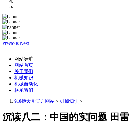
Previous
Next
网站导航
网站首页
关于我们
机械知识
机械自动化
联系我们
918搏天堂官方网站
>
机械知识
>
沉读八二：中国的实问题-田雷