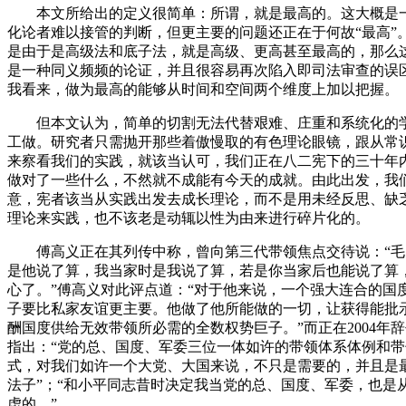
本文所给出的定义很简单：所谓，就是最高的。这大概是
化论者难以接管的判断，但更主要的问题还正在于何故“最高”
是由于是高级法和底子法，就是高级、更高甚至最高的，那么
是一种同义频频的论证，并且很容易再次陷入即司法审查的误
我看来，做为最高的能够从时间和空间两个维度上加以把握。
但本文认为，简单的切割无法代替艰难、庄重和系统化的
工做。研究者只需抛开那些着傲慢取的有色理论眼镜，跟从常
来察看我们的实践，就该当认可，我们正在八二宪下的三十年
做对了一些什么，不然就不成能有今天的成就。由此出发，我
意，宪者该当从实践出发去成长理论，而不是用未经反思、缺
理论来实践，也不该老是动辄以性为由来进行碎片化的。
傅高义正在其列传中称，曾向第三代带领焦点交待说：“毛
是他说了算，我当家时是我说了算，若是你当家后也能说了算
心了。”傅高义对此评点道：“对于他来说，一个强大连合的国
子要比私家友谊更主要。他做了他所能做的一切，让获得能批
酬国度供给无效带领所必需的全数权势巨子。”而正在2004年
指出：“党的总、国度、军委三位一体如许的带领体系体例和带
式，对我们如许一个大党、大国来说，不只是需要的，并且是
法子”；“和小平同志昔时决定我当党的总、国度、军委，也是
虑的。”。