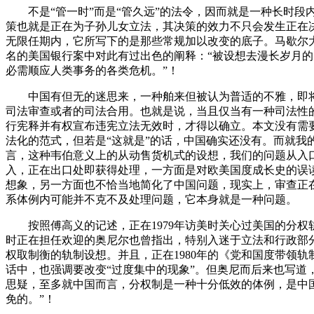
不是“管一时”而是“管久远”的法令，因而就是一种长时段
策也就是正在为子孙儿女立法，其决策的效力不只会发生正在
无限任期内，它所写下的是那些常规加以改变的底子。马歇尔
名的美国银行案中对此有过出色的阐释：“被设想去漫长岁月的
必需顺应人类事务的各类危机。”！
中国有但无的迷思来，一种舶来但被认为普适的不雅，即
司法审查或者的司法合用。也就是说，当且仅当有一种司法性
行宪释并有权宣布违宪立法无效时，才得以确立。本文没有需
法化的范式，但若是“这就是”的话，中国确实还没有。而就我
言，这种韦伯意义上的从动售货机式的设想，我们的问题从入
入，正在出口处即获得处理，一方面是对欧美国度成长史的误
想象，另一方面也不恰当地简化了中国问题，现实上，审查正
系体例内可能并不克不及处理问题，它本身就是一种问题。
按照傅高义的记述，正在1979年访美时关心过美国的分权
时正在担任欢迎的奥尼尔也曾指出，特别入迷于立法和行政部
权取制衡的轨制设想。并且，正在1980年的《党和国度带领轨
话中，也强调要改变“过度集中的现象”。但奥尼而后来也写道，
思疑，至多就中国而言，分权制是一种十分低效的体例，是中
免的。”！