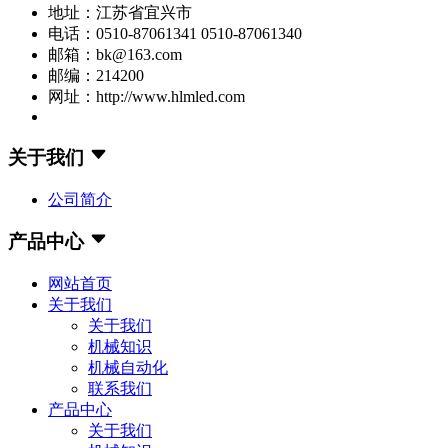
地址：江苏省宜兴市
电话：0510-87061341 0510-87061340
邮箱：bk@163.com
邮编：214200
网址：http://www.hlmled.com
关于我们
公司简介
产品中心
网站首页
关于我们
关于我们
机械知识
机械自动化
联系我们
产品中心
关于我们