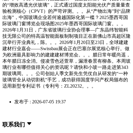
的“增效高透光伏玻璃”，正式通过国度太阳能光伏产质量量查
验检测核心（CPVT）的严苛评测。。。从“产物出海”到“品牌
出海”，中国玻璃企业若何逾越国际化第一槛？2025墨西哥国
际玻璃门窗博览会现场图2025年墨西哥国际玻璃门窗。。。
2026年1月31日，广东省玻璃行业协会理事—广东晶纬智能科
技无限公司的特高温智能面板制制项目正在新佛山市高超区隆
沉举行开业典礼，陈。。。2026年1月20日至23日，全球建建
建材行业嘉会——Swissbau展会正在巴塞尔展览核心举行。做
为欧洲最具影响力的建建建材博览会。。。腊日常年暖尚遥，
本年腊日冻全消。侵凌雪色还萱草，漏泄春景有柳条。本周玻
璃行业有哪些值得关心的资讯呢？请快和小玻一路走进第343
期玻璃周。。。公司创始人季文新先生凭仗自从研发的“一种
玻璃管全从动切割机”手艺，成功获得国度学问产权局颁布的
适用新型专利证书（专利号：ZL20232。。。
发布于 : 2026-07-05 19:37
联系我们