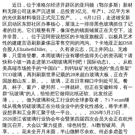
近日，位于准格尔经济开辟区的亚玛顿（鄂尔多斯）新材
料无限公司送来严沉进展，总投资3亿元、年产1。2亿平方米
的光伏新材料项目正式完工投产。。。6月12日，走进雄安新
区启动区东部社区办事核心，屋顶上一排排黑色玻璃抓住了记
者的目光。它们规整有序，像深色的镜面铺展正在天空下。这
并非普。。。位于迈阿密设想区的卡地亚旗舰店，以极具艺术
性的建建言语刷新豪侈品零售空间的鸿沟。？卡地亚正如DSR
合股人ElizabethDiller。。。久有凌云志，沉上井冈山。无难
事，只需肯登攀。本周玻璃行业有哪些值得关心的资讯呢？请
快和小玻一路走进第354期玻璃周刊吧！国际动态1。。。从欧
美高端市场抢手的“中国白”，到钙钛矿光伏电池的“焦点骨架”
TCO玻璃，再到刷新世界记载的28米超白玻璃大板，正在齐
国故都山东，新。。。玻璃，正在日常糊口中到处可见。餐
具、杯子、窗户，硬邦邦，一摔就碎。但正在安徽蚌埠，有一
群“玩玻璃”的人，恰恰把它做得比纸还软、比发丝还
薄，。。。做为玻璃和化工行业的全球参取者，？i？ecam继
续从视角切磋玻璃正在分歧业业中的变化性感化，将学术界、
设想界和工业界汇聚于统一平台。。。。2026年5月23日，
2026浙江省玻璃行业协会年会暨第四届四次会员大会正在杭州
隆沉召开。大会以“聚力提质、绿色转型、AI数智破局、共
享。。。花未全开月未圆，半山微醉尽余欢。何必多虑盈亏