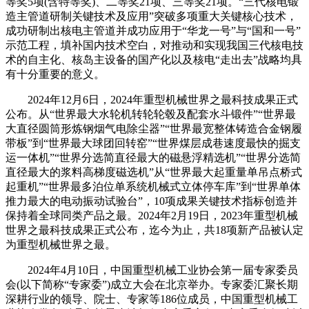
等奖5项(含特等奖)、二等奖21项、三等奖21项。“三代核电锻
造主管道研制关键技术及应用”突破多项重大关键核心技术，
成功研制出核电主管道并成功应用于“华龙一号”与“国和一号”
示范工程，填补国内技术空白，对推动和实现我国三代核电技
术的自主化、核岛主设备的国产化以及核电“走出去”战略均具
有十分重要的意义。
2024年12月6日，2024年重型机械世界之最科技成果正式
公布。从“世界最大水轮机转轮轮毂及配套水斗锻件”“世界最
大直径圆筒形炼钢烟气电除尘器”“世界最宽整体铸造合金钢履
带板”到“世界最大球团回转窑”“世界煤层成巷速度最快的掘支
运一体机”“世界分选简直径最大的磁悬浮精选机”“世界分选简
直径最大的浆料高梯度磁选机”从“世界最大起重量单吊点桥式
起重机”“世界最多泊位单系统机械式立体停车库”到“世界单体
推力最大的电动振动试验台”，10项成果关键技术指标创造并
保持着全球同类产品之最。2024年2月19日，2023年重型机械
世界之最科技成果正式公布，迄今为止，共18项新产品被认定
为重型机械世界之最。
2024年4月10日，中国重型机械工业协会第一届专家委员
会(以下简称“专家委”)成立大会在北京举办。专家委汇聚长期
深耕行业的领导、院士、专家等186位成员，中国重型机械工