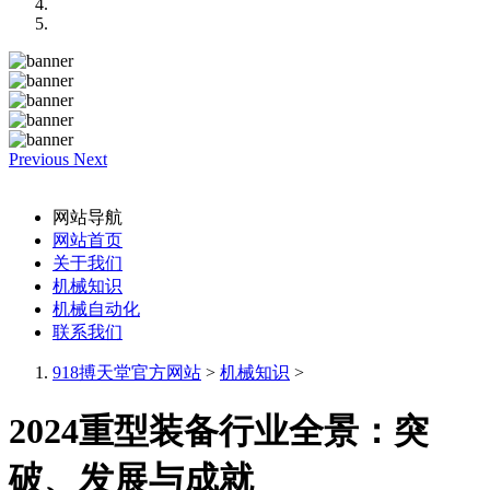
Previous
Next
网站导航
网站首页
关于我们
机械知识
机械自动化
联系我们
918搏天堂官方网站
>
机械知识
>
2024重型装备行业全景：突
破、发展与成就