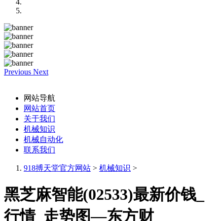
Previous
Next
网站导航
网站首页
关于我们
机械知识
机械自动化
联系我们
918搏天堂官方网站
>
机械知识
>
黑芝麻智能(02533)最新价钱_
行情_走势图—东方财