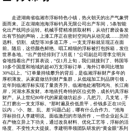
走进湖南省临湘市浮标特色小镇，热火朝天的出产气象劈
面而来。正在湖南池海浮标钓具无限公司出产车间，5条智能
化出产线同步运转。机械手臂精准抓取材料，从动打磨设备发
出有节拍的声响，上漆工序正在密封空间内从动完成……历经
选料、切割、成型等30多道工序，一支支浮标就呈现正在面
前。随后，这些颜色鲜艳、唱工精细的浮标被打包拆箱，发往
世界各地。“出产曾经排到了3月底！”公司副总司理李立明兴
奋地指着出产打算表说，“仅1月上旬，我们就接到了、韩国等
10多个国度和地域的超40万支浮标订单，海外订单同比增加
30%以上。”订单量持续攀升的背后，是临湘浮标财产多年的
厚积薄发。从家庭做坊到财产集群，从低端加工到品牌引领，
近年到临湘浮标实现了量质齐升。临湘地处湘鄂鸿沟、长江南
岸，河湖水系发财。本地依托奇特的区位劣势，成长钓具浮标
财产。从上世纪80年代的家庭做坊起步，几把刀、几支笔，手
工打磨出一支支浮标。“那时遍及价低质平，价钱多正在10元
以内，‘小、散、乱、差’问题凸起，哪有什么合作力。”池海
浮标担任人李建明说。面临激烈的市场所作，一些企业起头正
在产物立异上下功夫，通过改良材料、优化工艺等，浮标的活
络度、不变性大大提拔。李建明率领团队研发的“黄金眼”系列