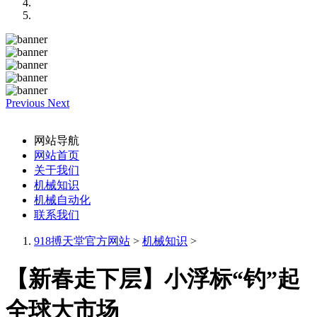
Previous
Next
网站导航
网站首页
关于我们
机械知识
机械自动化
联系我们
918搏天堂官方网站
>
机械知识
>
【新春走下层】小浮标“钓”起
全球大市场