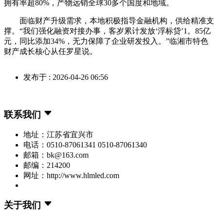
拥有率超80%，产物远销全球30多个国度和地域。
面临财产升级需求，本地积极指导金融机构，供给精准支
撑。“我们强化融资对接办事，客岁累计发放‘浮标贷’1。85亿
元，同比添加34%，无力保障了企业研发投入。”临湘市特色
财产成长核心从任罗星说。
发布于 : 2026-04-26 06:56
联系我们
地址：江苏省宜兴市
电话：0510-87061341 0510-87061340
邮箱：bk@163.com
邮编：214200
网址：http://www.hlmled.com
关于我们