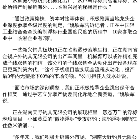
从家庭小做坊到机械化出产、从芦苇浮标到智能浮标、从
处所特产到畅销海外……临湘兴起的秘籍是什么？
“通过政策搀扶、资本对接等体例，积极鞭策当地龙头企
业深度参取各级尺度的制定。”姚铁军告诉记者，正在中国轻
工业结合会牵头编制浮标行业国度尺度的历程中，10家参取企
业中，临湘企业有7家。
一些新兴钓具板块也正在临湘逐步落地生根。正在湖南省
金锐户外钓具无限公司的出产车间里，机械臂可以或许精准完
成子线双钩的打结，该公司的子线双钩全从动化出产设备现在
已更新到第六代。“这个子线项目能实现全流程从动化，投产
后3年内无望抢下60%的市场份额。”公司担任人沈水雄说。
“面临市场的深刻调整，我们正积极指导企业跳出保守合
作框架，通过手艺立异取产物差同化斥地全新赛道。”姚铁军
说。
正在湖南天野钓具无限公司的展现柜里，形态万千的浮标
琳琅满目：小如黄豆的“微物浮标”专攻虾钓；海钓浮标则能扛
住数米浪涌…。
“多年来，我们积极开辟海外市场。”湖南天野钓具无限公