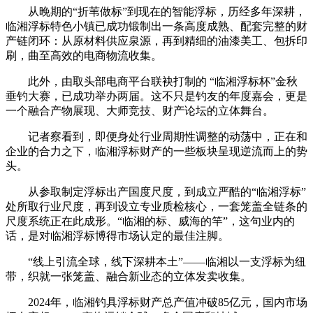
从晚期的“折苇做标”到现在的智能浮标，历经多年深耕，
临湘浮标特色小镇已成功锻制出一条高度成熟、配套完整的财
产链闭环：从原材料供应泉源，再到精细的油漆美工、包拆印
刷，曲至高效的电商物流收集。
此外，由取头部电商平台联袂打制的 “临湘浮标杯”金秋
垂钓大赛，已成功举办两届。这不只是钓友的年度嘉会，更是
一个融合产物展现、大师竞技、财产论坛的立体舞台。
记者察看到，即便身处行业周期性调整的动荡中，正在和
企业的合力之下，临湘浮标财产的一些板块呈现逆流而上的势
头。
从参取制定浮标出产国度尺度，到成立严酷的“临湘浮标”
处所取行业尺度，再到设立专业质检核心，一套笼盖全链条的
尺度系统正在此成形。“临湘的标、威海的竿”，这句业内的
话，是对临湘浮标博得市场认定的最佳注脚。
“线上引流全球，线下深耕本土”——临湘以一支浮标为纽
带，织就一张笼盖、融合新业态的立体发卖收集。
2024年，临湘钓具浮标财产总产值冲破85亿元，国内市场