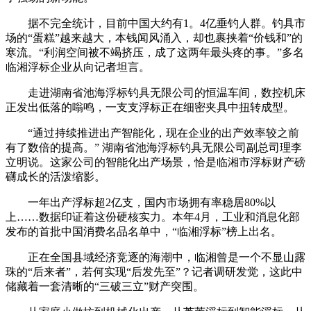
据不完全统计，目前中国大约有1。4亿垂钓人群。钓具市
场的“蛋糕”越来越大，本钱闻风涌入，却也裹挟着“价钱和”的
寒流。“利润空间被不竭挤压，成了这两年最头疼的事。”多名
临湘浮标企业从向记者坦言。
走进湖南省池海浮标钓具无限公司的恒温车间，数控机床
正发出低落的嗡鸣，一支支浮标正在细密夹具中扭转成型。
“通过持续推进出产智能化，现在企业的出产效率较之前
有了数倍的提高。” 湖南省池海浮标钓具无限公司副总司理李
立明说。这家公司的智能化出产场景，恰是临湘市浮标财产磅
礴成长的活泼缩影。
一年出产浮标超2亿支，国内市场拥有率稳居80%以
上……数据印证着这份硬核实力。本年4月，工业和消息化部
发布的首批中国消费名品名单中，“临湘浮标”榜上出名。
正在全国县域经济竞逐的海潮中，临湘曾是一个不显山露
珠的“后来者”，若何实现“后发先至”？记者调研发觉，这此中
储藏着一套清晰的“三破三立”财产突围。