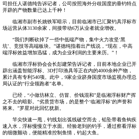
司担任人谌德纯告诉记者，公司按照海外分歧国度的垂钓特点
开辟的产物数量已达上千种！
临湘市副市长姚铁军暗示，目前临湘市已汇聚钓具浮标市
场运营从体3130余家，间接带动6万从业者就业增收。
“我们判断砍掉了一些中低端产物，集中火力攻坚‘黑
坑’、竞技等高端板块。”谌德纯指着出产线说，“现在，中高
端浮标效益增加迅猛，成为企业利润的主要来历。”！
临湘市浮标协会会长彭建荣告诉记者，目前本地企业已开
辟出涵盖智能浮标、3D打印渔具等正在内的4000余种产物，
累计具有专利540项。此中，9家企业跻身国度市场监视办理总
局认证的“行业领跑者”名单。
已经，“小做坊林立、仿冒、价钱混和”是临湘浮标财产挥
之不去的暗影。“劣质货市场，的是整个‘临湘浮标’的声誉和
将来。”罗星对此回忆犹新。
竿尖快速一甩，钓线划出弧线破空而去，铅坠带着鱼钩疾
速入水，浮标慢慢立于水面。经验老到的钓手，通过察看浮标
的细微颤动，便能精准控制鱼情，钓起大鱼。