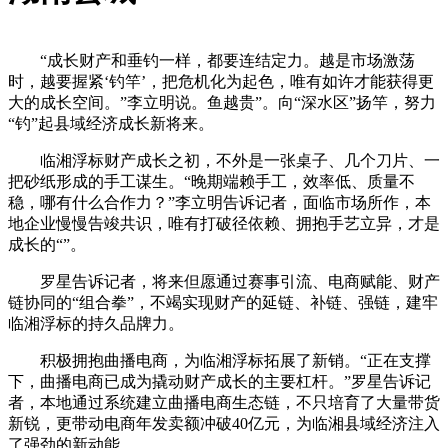
“成长财产和垂钓一样，都要连结定力。越是市场激荡
时，越要握紧‘钓竿’，把危机化为起色，唯有如许才能获得更
大的成长空间。”李立明说。鱼越贵”。向“深水区”扬竿，努力
“钓”起县域经济成长新将来。
临湘浮标财产成长之初，不外是一张桌子、几个刀片、一
把砂纸形成的手工谋生。“晚期端赖手工，效率低、质量不
稳，哪有什么合作力？”李立明告诉记者，面临市场所作，本
地企业慢慢告竣共识，唯有打破径依赖、拥抱手艺立异，才是
成长的“”。
罗星告诉记者，将来但愿通过赛事引流、电商赋能、财产
链协同的“组合拳”，不竭实现财产的延链、补链、强链，建牢
临湘浮标的持久品牌力。
积极拥抱曲播电商，为临湘浮标拓展了新销。“正在支撑
下，曲播电商已成为撬动财产成长的主要杠杆。”罗星告诉记
者，本地通过系统建立曲播电商生态链，不只培育了大量带货
新锐，更带动电商年发卖额冲破40亿元，为临湘县域经济注入
了强劲的新动能。