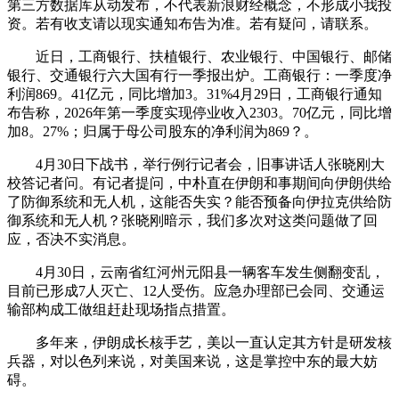
第三方数据库从动发布，不代表新浪财经概念，不形成小我投
资。若有收支请以现实通知布告为准。若有疑问，请联系。
近日，工商银行、扶植银行、农业银行、中国银行、邮储
银行、交通银行六大国有行一季报出炉。工商银行：一季度净
利润869。41亿元，同比增加3。31%4月29日，工商银行通知
布告称，2026年第一季度实现停业收入2303。70亿元，同比增
加8。27%；归属于母公司股东的净利润为869？。
4月30日下战书，举行例行记者会，旧事讲话人张晓刚大
校答记者问。有记者提问，中朴直在伊朗和事期间向伊朗供给
了防御系统和无人机，这能否失实？能否预备向伊拉克供给防
御系统和无人机？张晓刚暗示，我们多次对这类问题做了回
应，否决不实消息。
4月30日，云南省红河州元阳县一辆客车发生侧翻变乱，
目前已形成7人灭亡、12人受伤。应急办理部已会同、交通运
输部构成工做组赶赴现场指点措置。
多年来，伊朗成长核手艺，美以一直认定其方针是研发核
兵器，对以色列来说，对美国来说，这是掌控中东的最大妨
碍。