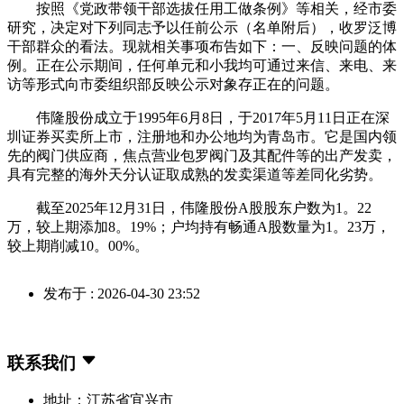
按照《党政带领干部选拔任用工做条例》等相关，经市委
研究，决定对下列同志予以任前公示（名单附后），收罗泛博
干部群众的看法。现就相关事项布告如下：一、反映问题的体
例。正在公示期间，任何单元和小我均可通过来信、来电、来
访等形式向市委组织部反映公示对象存正在的问题。
伟隆股份成立于1995年6月8日，于2017年5月11日正在深
圳证券买卖所上市，注册地和办公地均为青岛市。它是国内领
先的阀门供应商，焦点营业包罗阀门及其配件等的出产发卖，
具有完整的海外天分认证取成熟的发卖渠道等差同化劣势。
截至2025年12月31日，伟隆股份A股股东户数为1。22
万，较上期添加8。19%；户均持有畅通A股数量为1。23万，
较上期削减10。00%。
发布于 : 2026-04-30 23:52
联系我们
地址：江苏省宜兴市