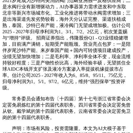
2021岁尾成为沙特阿美消防阀门范畴亚洲独一及格供应商；二
是水阀行业有新增驱动力，AI办事器算力需求迸发和中东取
北非等新兴市场城市化、工业化推进将带动水阀需求增加；三
是出海渠道先发劣势较着，海外天分认证完整、渠道扶植成
熟，泰国、沙特已有产能，液冷阀门无望成增加极。估计公司
2025 - 2027年归母净利润为1。3/1。7/2。2亿元，初次笼盖赐
与“增持”评级。 招商证券指出，伟隆股份Q1 - Q3业绩稳健增
加，目前满产满销，短期受产能瓶颈。营业亮点包罗：一是陪
伴岁尾沙特产能、来岁泰国产能＋国内可转债项目建成投产，
业绩无望加快增加；二是毛利率、净利率全体不变，现金流维
持较好程度；三是产物性价比高，海外经验丰硕，无望抓住全
球AIDC本钱开支扩张及液冷方案渗入率提拔机缘提拔市占
率。估计公司2025 - 2027年收入为6。85/8。95/11。75亿元，
归母净利润为1。5/1。97/2。6亿元，维持“强烈保举”投资评
级。
常务委员会通知布告〔十四届〕第十七号浙江省常委会决
定罢免易炼红的第十四届代表职务。四川省常委会决定罢免曾
从钦、戴学斌的第十四届代表职务。云南省常委会决定罢免卫
岗的第十四届代表职务。
声明：市场有风险，投资需隆重。本文为AI大模子基于