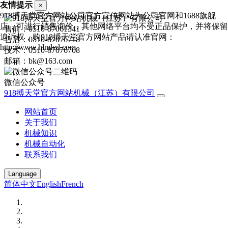
友情提示
×
918搏天堂官方网站公司官方宣传网站为公司官网和1688旗舰
店，可进行销售询价，其他网络平台均不受正品保护，并将保留
售前：0510-87061341
追诉权，购918搏天堂官方网站产品请认准官网：
售后：0510-87076718
http://www.hlmled.com
技术：0510-87076708
邮箱：bk@163.com
微信公众号
918搏天堂官方网站机械（江苏）有限公司
网站首页
关于我们
机械知识
机械自动化
联系我们
Language
简体中文
English
French