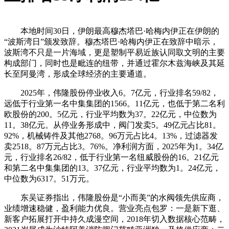
本地时间30日，伊朗最高穆杰塔巴·哈梅内伊正在伊朗的
“波斯湾日”颁发致辞。穆杰塔巴·哈梅内伊正在致辞中暗示，
波斯湾不只是一片海域，更是塑制平易近族认同取文明的主要
构成部门，同时也是毗连的纽带，并通过霍尔木兹海峡及其延
长至阿曼湾，形成全球经济的主要通道。
2025年，伟隆股份停业收入6。7亿元，行业排名59/82，
远低于行业第一名中集集团的1566。11亿元，也低于第二名利
欧股份的200。5亿元，行业平均数为37。22亿元，中位数为
11。38亿元。从停业务形成中，阀门发卖5。49亿元占比81。
92%，机械铸件及其他2768。96万元占比4。13%，过滤器发
卖2518。87万元占比3。76%。净利润方面，2025年为1。34亿
元，行业排名26/82，低于行业第一名纽威股份的16。21亿元
和第二名中集集团的13。37亿元，行业平均数为1。24亿元，
中位数为6317。51万元。
东吴证券指出，伟隆股份是“小而美”的水阀领先供应商，
业绩增速稳健，盈利能力优良。营业亮点包罗：一是新下逛、
新客户拓展打开中持久成漫空间，2018年切入数据核心范畴，