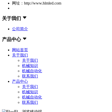
网址：http://www.hlmled.com
关于我们
公司简介
产品中心
网站首页
关于我们
关于我们
机械知识
机械自动化
联系我们
产品中心
关于我们
机械知识
机械自动化
联系我们