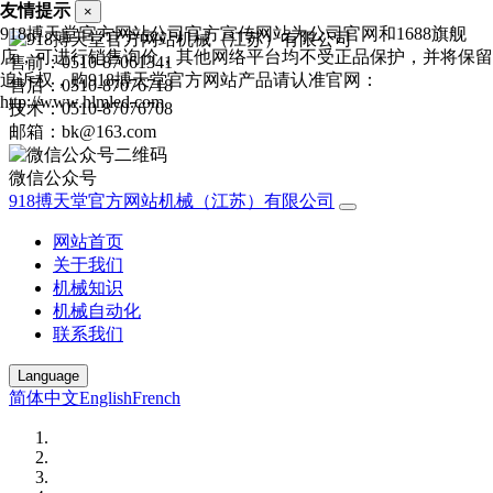
友情提示
×
918搏天堂官方网站公司官方宣传网站为公司官网和1688旗舰
店，可进行销售询价，其他网络平台均不受正品保护，并将保留
售前：0510-87061341
追诉权，购918搏天堂官方网站产品请认准官网：
售后：0510-87076718
http://www.hlmled.com
技术：0510-87076708
邮箱：bk@163.com
微信公众号
918搏天堂官方网站机械（江苏）有限公司
网站首页
关于我们
机械知识
机械自动化
联系我们
Language
简体中文
English
French