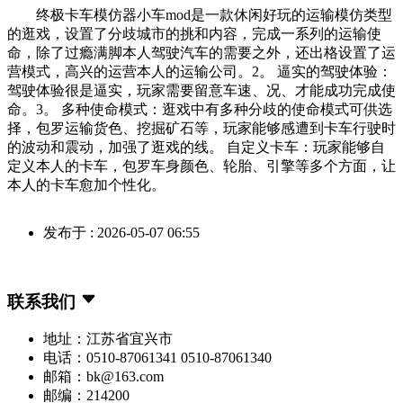
终极卡车模仿器小车mod是一款休闲好玩的运输模仿类型
的逛戏，设置了分歧城市的挑和内容，完成一系列的运输使
命，除了过瘾满脚本人驾驶汽车的需要之外，还出格设置了运
营模式，高兴的运营本人的运输公司。2。 逼实的驾驶体验：
驾驶体验很是逼实，玩家需要留意车速、况、才能成功完成使
命。3。 多种使命模式：逛戏中有多种分歧的使命模式可供选
择，包罗运输货色、挖掘矿石等，玩家能够感遭到卡车行驶时
的波动和震动，加强了逛戏的线。 自定义卡车：玩家能够自
定义本人的卡车，包罗车身颜色、轮胎、引擎等多个方面，让
本人的卡车愈加个性化。
发布于 : 2026-05-07 06:55
联系我们
地址：江苏省宜兴市
电话：0510-87061341 0510-87061340
邮箱：bk@163.com
邮编：214200